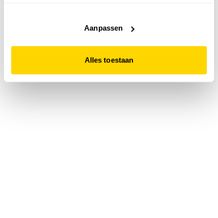
accepteert. Dit doe je door op "Alles toestaan" te klikken.
Liever geen cookies? Hou er dan rekening mee dat de
website niet optimaal functioneert.
Aanpassen
Alles toestaan