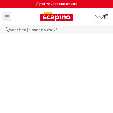
TOT 70% KORTING OP SALE
SALE: LAATSTE KANS!
SHOP NIEUW
Home