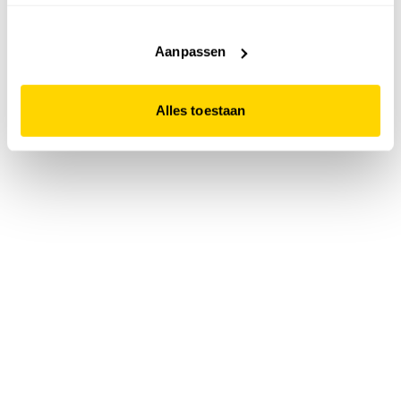
accepteert. Dit doe je door op "Alles toestaan" te klikken.
Liever geen cookies? Hou er dan rekening mee dat de
website niet optimaal functioneert.
Aanpassen
Alles toestaan