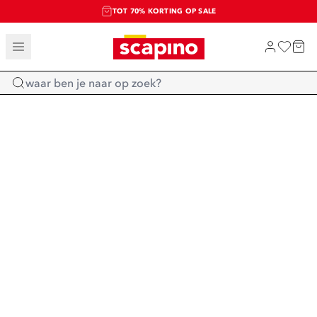
TOT 70% KORTING OP SALE
SALE: LAATSTE KANS!
SHOP NIEUW
Home