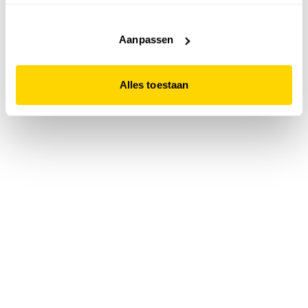
accepteert. Dit doe je door op "Alles toestaan" te klikken.
Liever geen cookies? Hou er dan rekening mee dat de
website niet optimaal functioneert.
Aanpassen
Alles toestaan