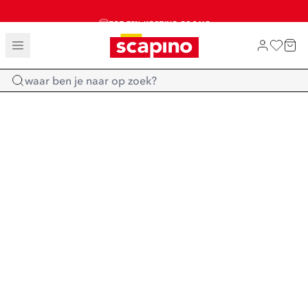
TOT 70% KORTING OP SALE
SALE: LAATSTE KANS!
SHOP NIEUW
Home