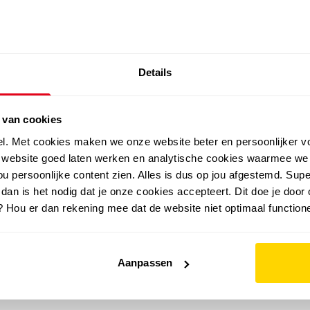
SALE: LAATSTE KANS!
Details
outdoor
zomer
merken
folder
sale
 van cookies
el. Met cookies maken we onze website beter en persoonlijker v
e website goed laten werken en analytische cookies waarmee we
u persoonlijke content zien. Alles is dus op jou afgestemd. Supe
 dan is het nodig dat je onze cookies accepteert. Dit doe je door 
? Hou er dan rekening mee dat de website niet optimaal functione
Aanpassen