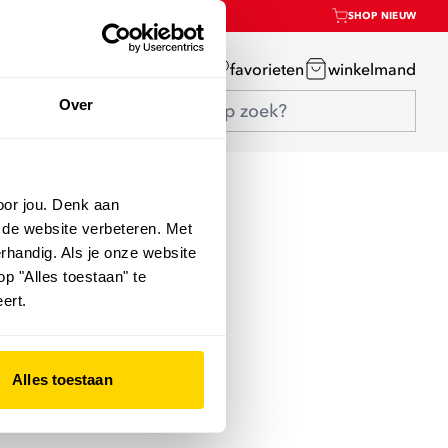
SHOP NIEUW
mijn account
favorieten
winkelmand
Over
oor jou. Denk aan
 de website verbeteren. Met
rhandig. Als je onze website
op "Alles toestaan" te
ert.
Alles toestaan