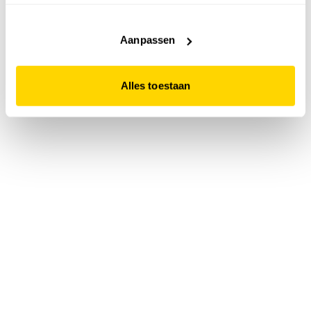
accepteert. Dit doe je door op "Alles toestaan" te klikken.
Liever geen cookies? Hou er dan rekening mee dat de
website niet optimaal functioneert.
Aanpassen
Alles toestaan