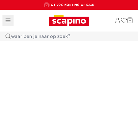
TOT 70% KORTING OP SALE
SALE: LAATSTE KANS!
SHOP NIEUW
Home