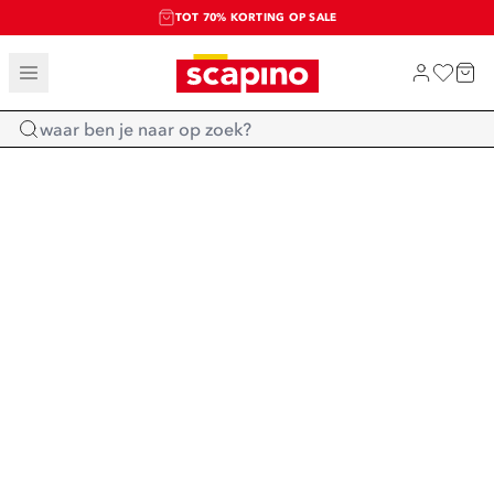
TOT 70% KORTING OP SALE
SALE: LAATSTE KANS!
SHOP NIEUW
Home