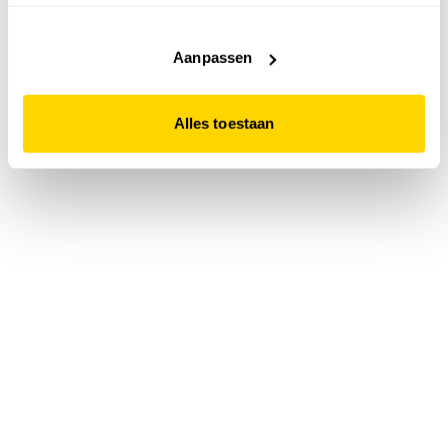
accepteert. Dit doe je door op "Alles toestaan" te klikken.
Liever geen cookies? Hou er dan rekening mee dat de
website niet optimaal functioneert.
Aanpassen
Alles toestaan