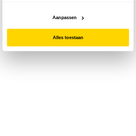
accepteert. Dit doe je door op "Alles toestaan" te klikken.
Liever geen cookies? Hou er dan rekening mee dat de
website niet optimaal functioneert.
Aanpassen
Alles toestaan