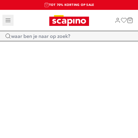
TOT 70% KORTING OP SALE
SALE: LAATSTE KANS!
SHOP NIEUW
Home