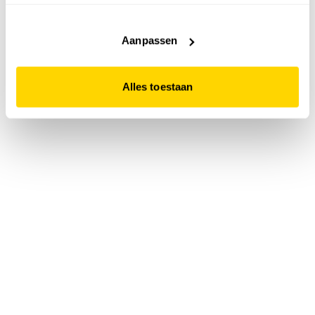
accepteert. Dit doe je door op "Alles toestaan" te klikken.
Liever geen cookies? Hou er dan rekening mee dat de
website niet optimaal functioneert.
Aanpassen
Alles toestaan