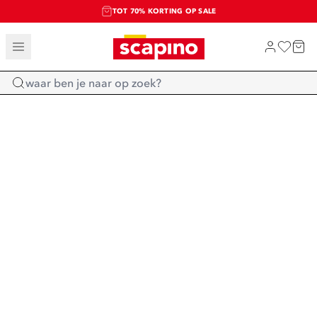
TOT 70% KORTING OP SALE
SALE: LAATSTE KANS!
SHOP NIEUW
Home