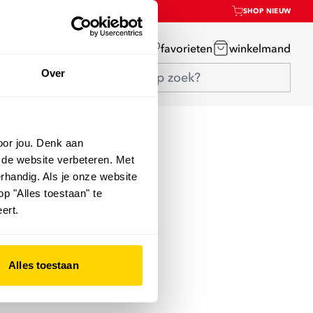
SHOP NIEUW
mijn account
favorieten
winkelmand
Over
oor jou. Denk aan
 de website verbeteren. Met
rhandig. Als je onze website
op "Alles toestaan" te
ert.
Alles toestaan