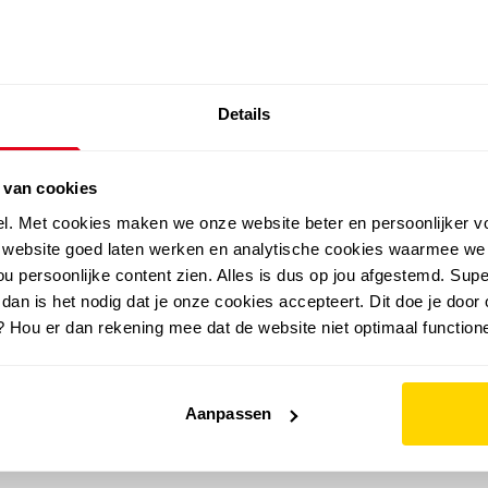
SALE: LAATSTE KANS!
Details
outdoor
zomer
merken
folder
sale
 van cookies
el. Met cookies maken we onze website beter en persoonlijker v
e website goed laten werken en analytische cookies waarmee we
u persoonlijke content zien. Alles is dus op jou afgestemd. Supe
 dan is het nodig dat je onze cookies accepteert. Dit doe je door 
? Hou er dan rekening mee dat de website niet optimaal functione
Aanpassen