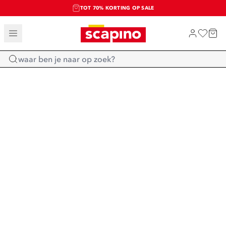
TOT 70% KORTING OP SALE
SALE: LAATSTE KANS!
SHOP NIEUW
Home