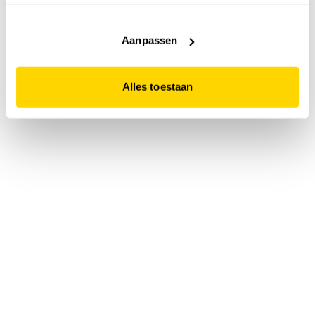
accepteert. Dit doe je door op "Alles toestaan" te klikken.
Liever geen cookies? Hou er dan rekening mee dat de
website niet optimaal functioneert.
Aanpassen
Alles toestaan