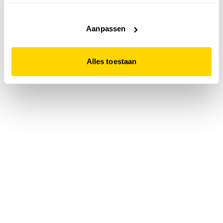
accepteert. Dit doe je door op "Alles toestaan" te klikken.
Liever geen cookies? Hou er dan rekening mee dat de
website niet optimaal functioneert.
Aanpassen
Alles toestaan