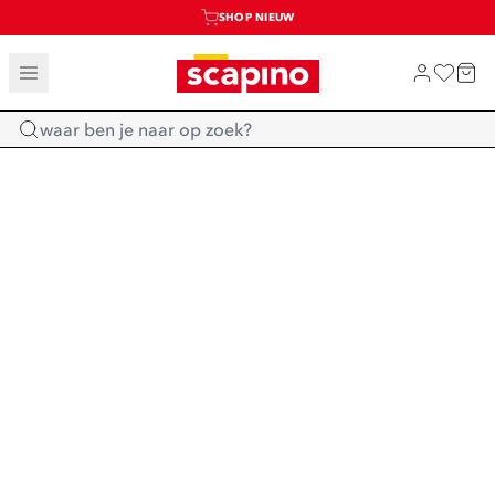
SHOP NIEUW
TOT 70% KORTING OP SALE
SALE: LAATSTE KANS!
Home