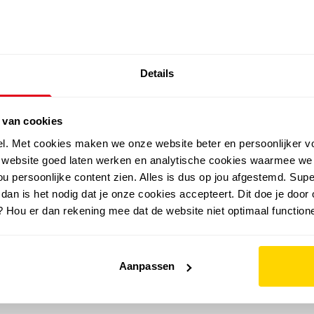
SALE: LAATSTE KANS!
Details
outdoor
zomer
merken
folder
sale
 van cookies
el. Met cookies maken we onze website beter en persoonlijker v
e website goed laten werken en analytische cookies waarmee we
u persoonlijke content zien. Alles is dus op jou afgestemd. Supe
 dan is het nodig dat je onze cookies accepteert. Dit doe je door 
? Hou er dan rekening mee dat de website niet optimaal functione
Aanpassen