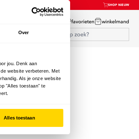
SHOP NIEUW
mijn account
favorieten
winkelmand
Over
oor jou. Denk aan
 de website verbeteren. Met
rhandig. Als je onze website
op "Alles toestaan" te
ert.
Alles toestaan