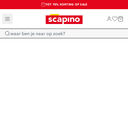
TOT 70% KORTING OP SALE
SALE: LAATSTE KANS!
SHOP NIEUW
Home