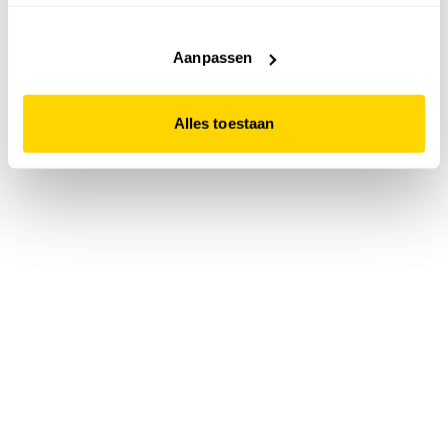
accepteert. Dit doe je door op "Alles toestaan" te klikken.
Liever geen cookies? Hou er dan rekening mee dat de
website niet optimaal functioneert.
Aanpassen
Alles toestaan