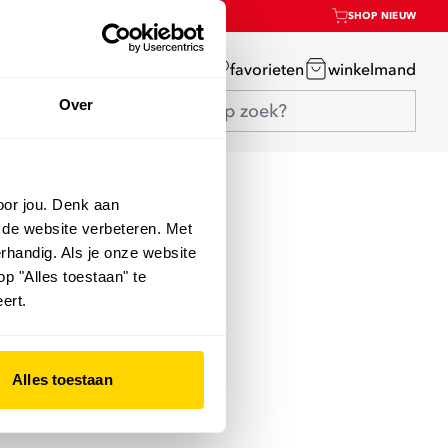
SHOP NIEUW
mijn account
favorieten
winkelmand
Over
oor jou. Denk aan
 de website verbeteren. Met
rhandig. Als je onze website
op "Alles toestaan" te
ert.
Alles toestaan