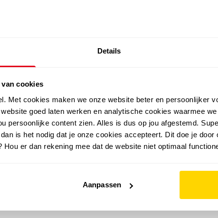
SALE: LAATSTE KANS!
Details
outdoor
zomer
merken
folder
sale
 van cookies
el. Met cookies maken we onze website beter en persoonlijker v
e website goed laten werken en analytische cookies waarmee we
u persoonlijke content zien. Alles is dus op jou afgestemd. Supe
 dan is het nodig dat je onze cookies accepteert. Dit doe je door 
? Hou er dan rekening mee dat de website niet optimaal functione
Aanpassen