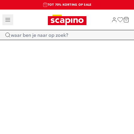
TOT 70% KORTING OP SALE
SALE: LAATSTE KANS!
SHOP NIEUW
Home