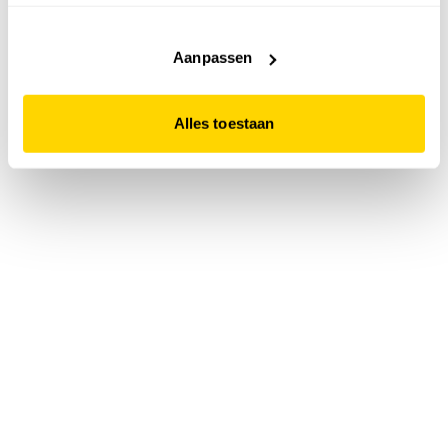
accepteert. Dit doe je door op "Alles toestaan" te klikken.
Liever geen cookies? Hou er dan rekening mee dat de
website niet optimaal functioneert.
Aanpassen
Alles toestaan