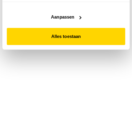
accepteert. Dit doe je door op "Alles toestaan" te klikken.
Liever geen cookies? Hou er dan rekening mee dat de
website niet optimaal functioneert.
Aanpassen
Alles toestaan