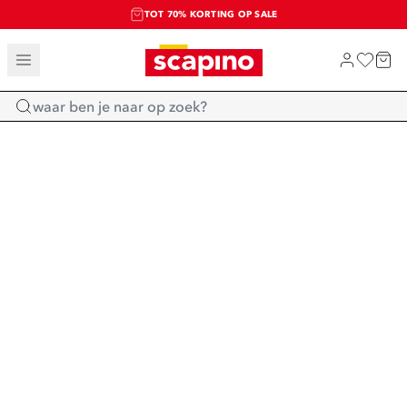
TOT 70% KORTING OP SALE
SALE: LAATSTE KANS!
SHOP NIEUW
Home