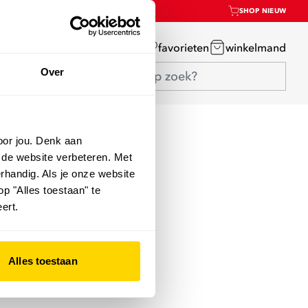
SHOP NIEUW
mijn account
favorieten
winkelmand
Over
oor jou. Denk aan
 de website verbeteren. Met
rhandig. Als je onze website
op "Alles toestaan" te
ert.
Alles toestaan