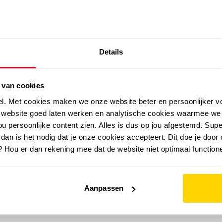
SALE: LAATSTE KANS!
Details
outdoor
zomer
merken
folder
sale
 van cookies
el. Met cookies maken we onze website beter en persoonlijker v
e website goed laten werken en analytische cookies waarmee we
u persoonlijke content zien. Alles is dus op jou afgestemd. Supe
 dan is het nodig dat je onze cookies accepteert. Dit doe je door 
? Hou er dan rekening mee dat de website niet optimaal functione
Aanpassen