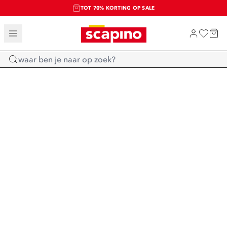
TOT 70% KORTING OP SALE
SALE: LAATSTE KANS!
SHOP NIEUW
Home