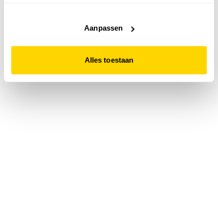
accepteert. Dit doe je door op "Alles toestaan" te klikken.
Liever geen cookies? Hou er dan rekening mee dat de
website niet optimaal functioneert.
Aanpassen
Alles toestaan