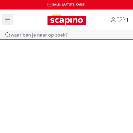
SALE: LAATSTE KANS!
TOT 70% KORTING OP SALE
SHOP NIEUW
Home