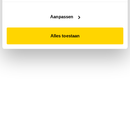
accepteert. Dit doe je door op "Alles toestaan" te klikken.
Liever geen cookies? Hou er dan rekening mee dat de
website niet optimaal functioneert.
Aanpassen
Alles toestaan