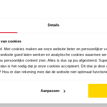
SALE: LAATSTE KANS!
Details
outdoor
zomer
merken
folder
sale
 van cookies
el. Met cookies maken we onze website beter en persoonlijker v
e website goed laten werken en analytische cookies waarmee we
u persoonlijke content zien. Alles is dus op jou afgestemd. Supe
 dan is het nodig dat je onze cookies accepteert. Dit doe je door 
? Hou er dan rekening mee dat de website niet optimaal functione
Aanpassen