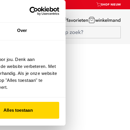
SHOP NIEUW
mijn account
favorieten
winkelmand
Over
oor jou. Denk aan
 de website verbeteren. Met
rhandig. Als je onze website
op "Alles toestaan" te
ert.
Alles toestaan