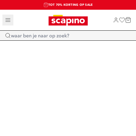
TOT 70% KORTING OP SALE
SALE: LAATSTE KANS!
SHOP NIEUW
Home