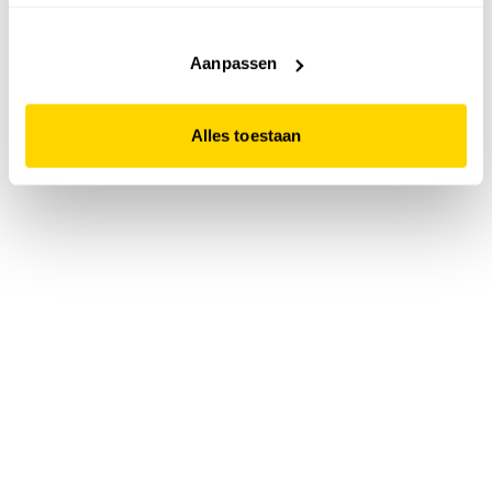
accepteert. Dit doe je door op "Alles toestaan" te klikken.
Liever geen cookies? Hou er dan rekening mee dat de
website niet optimaal functioneert.
Aanpassen
Alles toestaan