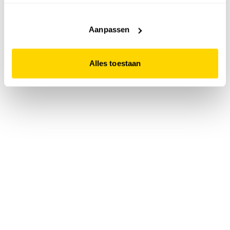
accepteert. Dit doe je door op "Alles toestaan" te klikken.
Liever geen cookies? Hou er dan rekening mee dat de
website niet optimaal functioneert.
Aanpassen
Alles toestaan