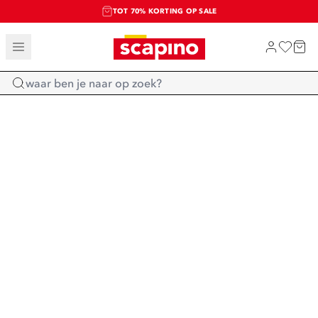
TOT 70% KORTING OP SALE
SALE: LAATSTE KANS!
SHOP NIEUW
Home