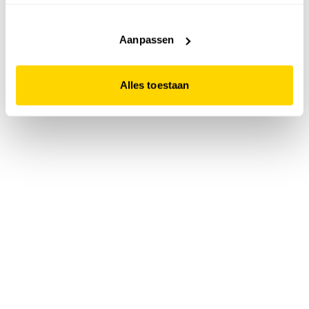
accepteert. Dit doe je door op "Alles toestaan" te klikken.
Liever geen cookies? Hou er dan rekening mee dat de
website niet optimaal functioneert.
Aanpassen
Alles toestaan