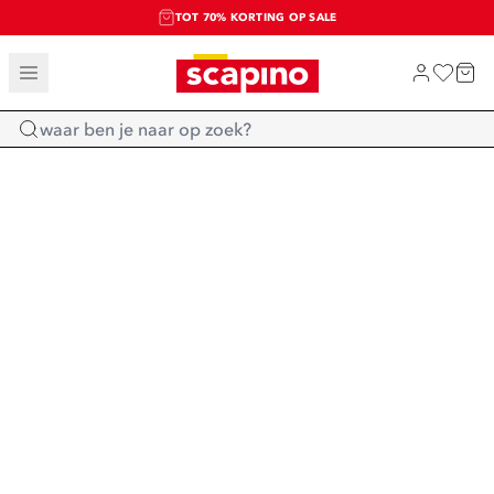
TOT 70% KORTING OP SALE
SALE: LAATSTE KANS!
SHOP NIEUW
Home