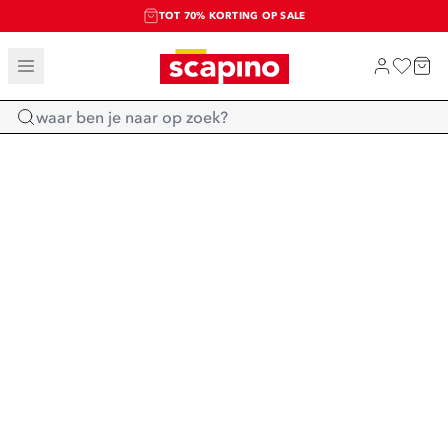
TOT 70% KORTING OP SALE
SALE: LAATSTE KANS!
SHOP NIEUW
Home