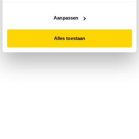
accepteert. Dit doe je door op "Alles toestaan" te klikken.
Liever geen cookies? Hou er dan rekening mee dat de
website niet optimaal functioneert.
Aanpassen
Alles toestaan