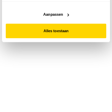
accepteert. Dit doe je door op "Alles toestaan" te klikken.
Liever geen cookies? Hou er dan rekening mee dat de
website niet optimaal functioneert.
Aanpassen
Alles toestaan