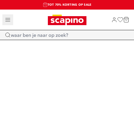
TOT 70% KORTING OP SALE
SALE: LAATSTE KANS!
SHOP NIEUW
Home