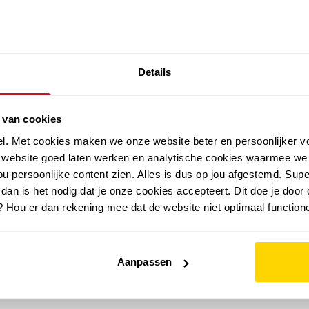
SALE: LAATSTE KANS!
Details
outdoor
zomer
merken
folder
sale
 van cookies
el. Met cookies maken we onze website beter en persoonlijker v
e website goed laten werken en analytische cookies waarmee we
u persoonlijke content zien. Alles is dus op jou afgestemd. Supe
 dan is het nodig dat je onze cookies accepteert. Dit doe je door 
? Hou er dan rekening mee dat de website niet optimaal functione
Aanpassen