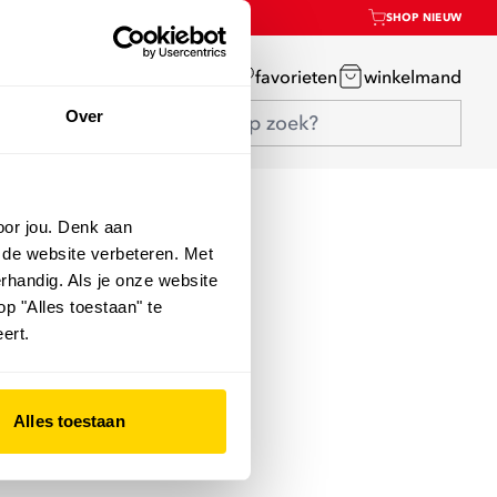
SHOP NIEUW
mijn account
favorieten
winkelmand
Over
oor jou. Denk aan
 de website verbeteren. Met
rhandig. Als je onze website
op "Alles toestaan" te
ert.
Alles toestaan