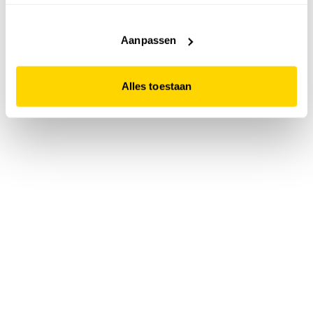
accepteert. Dit doe je door op "Alles toestaan" te klikken.
Liever geen cookies? Hou er dan rekening mee dat de
website niet optimaal functioneert.
Aanpassen
Alles toestaan