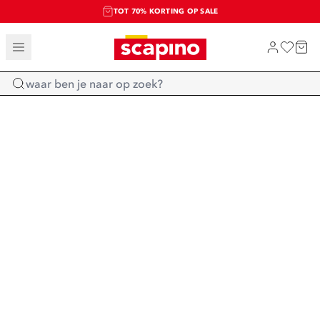
TOT 70% KORTING OP SALE
SALE: LAATSTE KANS!
SHOP NIEUW
Home