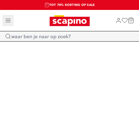
TOT 70% KORTING OP SALE
SALE: LAATSTE KANS!
SHOP NIEUW
Home