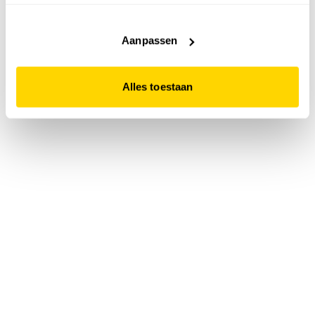
accepteert. Dit doe je door op "Alles toestaan" te klikken.
Liever geen cookies? Hou er dan rekening mee dat de
website niet optimaal functioneert.
Aanpassen
Alles toestaan