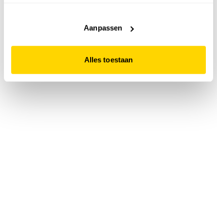
accepteert. Dit doe je door op "Alles toestaan" te klikken.
Liever geen cookies? Hou er dan rekening mee dat de
website niet optimaal functioneert.
Aanpassen
Alles toestaan