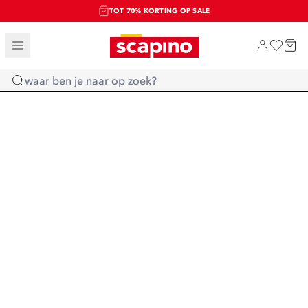
TOT 70% KORTING OP SALE
SALE: LAATSTE KANS!
SHOP NIEUW
Home