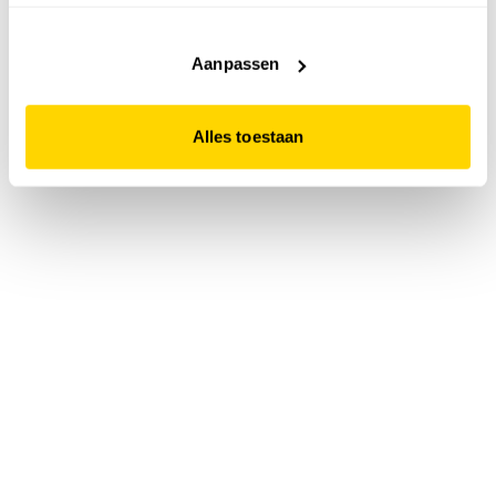
accepteert. Dit doe je door op "Alles toestaan" te klikken.
Liever geen cookies? Hou er dan rekening mee dat de
website niet optimaal functioneert.
Aanpassen
Alles toestaan