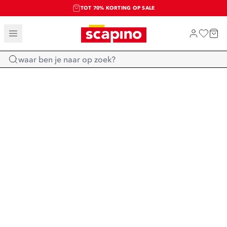
TOT 70% KORTING OP SALE
SALE: LAATSTE KANS!
SHOP NIEUW
Home