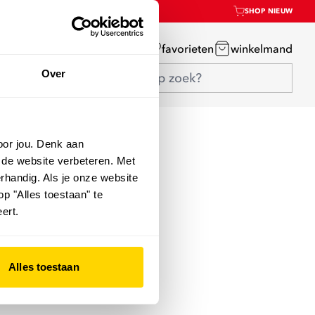
SHOP NIEUW
mijn account
favorieten
winkelmand
Over
oor jou. Denk aan
 de website verbeteren. Met
rhandig. Als je onze website
op "Alles toestaan" te
ert.
Alles toestaan