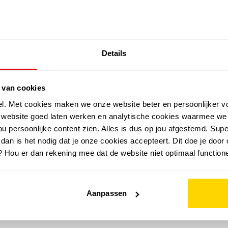
SALE: LAATSTE KANS!
Details
outdoor
zomer
merken
folder
sale
 van cookies
el. Met cookies maken we onze website beter en persoonlijker v
e website goed laten werken en analytische cookies waarmee we
u persoonlijke content zien. Alles is dus op jou afgestemd. Supe
 dan is het nodig dat je onze cookies accepteert. Dit doe je door 
? Hou er dan rekening mee dat de website niet optimaal functione
Aanpassen