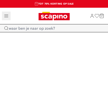
TOT 70% KORTING OP SALE
SALE: LAATSTE KANS!
SHOP NIEUW
Home