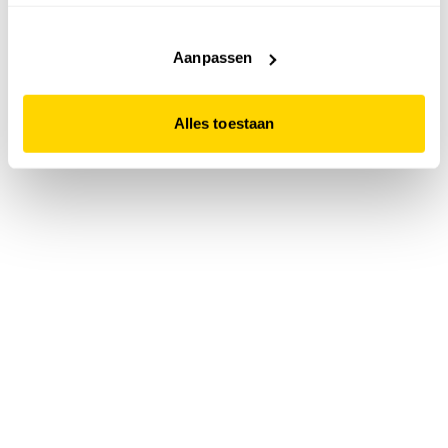
accepteert. Dit doe je door op "Alles toestaan" te klikken.
Liever geen cookies? Hou er dan rekening mee dat de
website niet optimaal functioneert.
Aanpassen
Alles toestaan