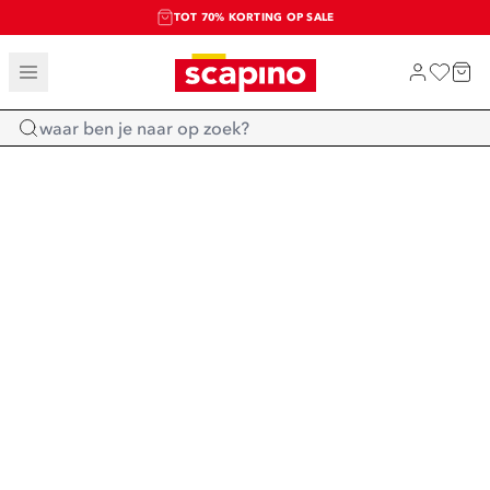
TOT 70% KORTING OP SALE
SALE: LAATSTE KANS!
SHOP NIEUW
Home