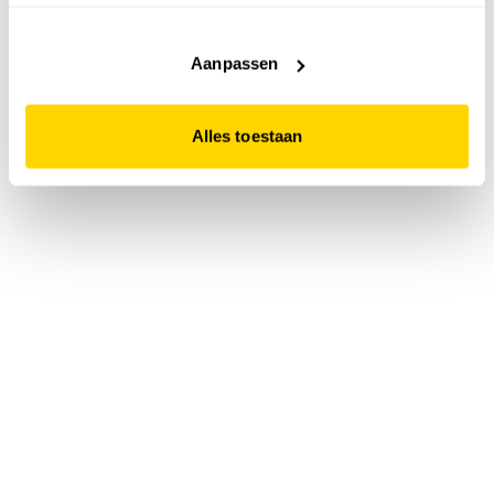
accepteert. Dit doe je door op "Alles toestaan" te klikken.
Liever geen cookies? Hou er dan rekening mee dat de
website niet optimaal functioneert.
Aanpassen
Alles toestaan