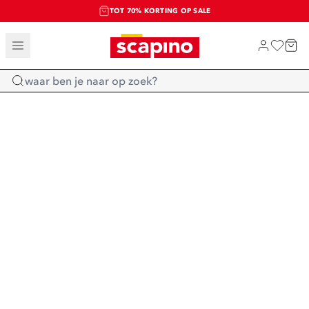
TOT 70% KORTING OP SALE
SALE: LAATSTE KANS!
SHOP NIEUW
Home