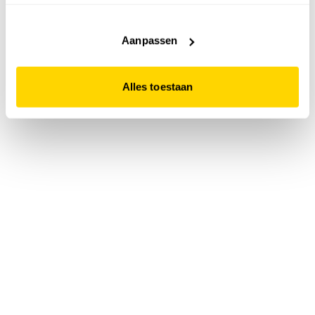
accepteert. Dit doe je door op "Alles toestaan" te klikken.
Liever geen cookies? Hou er dan rekening mee dat de
website niet optimaal functioneert.
Aanpassen
Alles toestaan