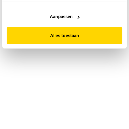
accepteert. Dit doe je door op "Alles toestaan" te klikken.
Liever geen cookies? Hou er dan rekening mee dat de
website niet optimaal functioneert.
Aanpassen
Alles toestaan