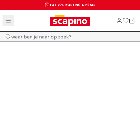
TOT 70% KORTING OP SALE
SALE: LAATSTE KANS!
SHOP NIEUW
Home