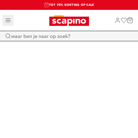
TOT 70% KORTING OP SALE
SALE: LAATSTE KANS!
SHOP NIEUW
Home