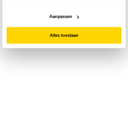
accepteert. Dit doe je door op "Alles toestaan" te klikken.
Liever geen cookies? Hou er dan rekening mee dat de
website niet optimaal functioneert.
Aanpassen
Alles toestaan