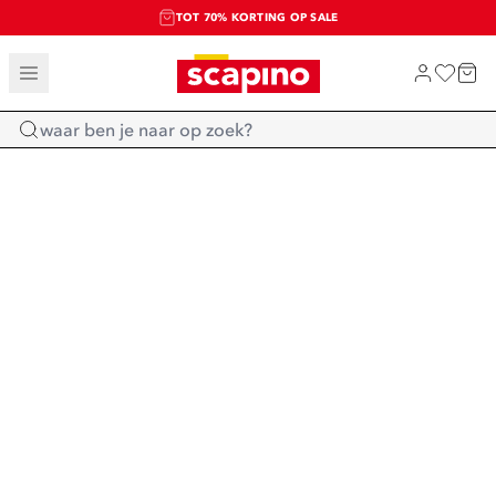
TOT 70% KORTING OP SALE
SALE: LAATSTE KANS!
SHOP NIEUW
Home