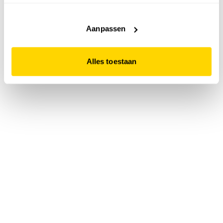
accepteert. Dit doe je door op "Alles toestaan" te klikken.
Liever geen cookies? Hou er dan rekening mee dat de
website niet optimaal functioneert.
Aanpassen
Alles toestaan