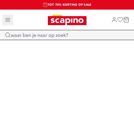
TOT 70% KORTING OP SALE
SALE: LAATSTE KANS!
SHOP NIEUW
Home