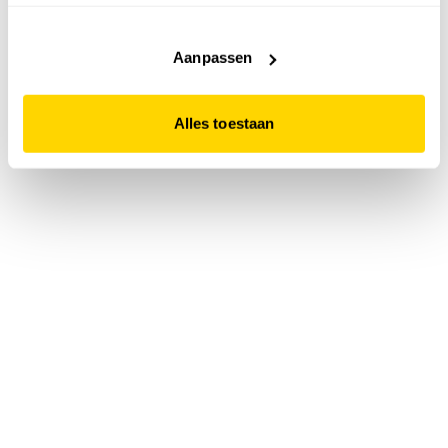
accepteert. Dit doe je door op "Alles toestaan" te klikken.
Liever geen cookies? Hou er dan rekening mee dat de
website niet optimaal functioneert.
Aanpassen
Alles toestaan