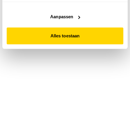
accepteert. Dit doe je door op "Alles toestaan" te klikken.
Liever geen cookies? Hou er dan rekening mee dat de
website niet optimaal functioneert.
Aanpassen
Alles toestaan