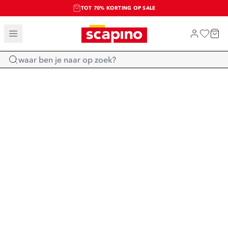
TOT 70% KORTING OP SALE
SALE: LAATSTE KANS!
SHOP NIEUW
Home