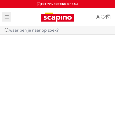
TOT 70% KORTING OP SALE
SALE: LAATSTE KANS!
SHOP NIEUW
Home