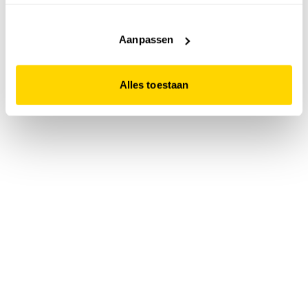
accepteert. Dit doe je door op "Alles toestaan" te klikken.
Liever geen cookies? Hou er dan rekening mee dat de
website niet optimaal functioneert.
Aanpassen
Alles toestaan