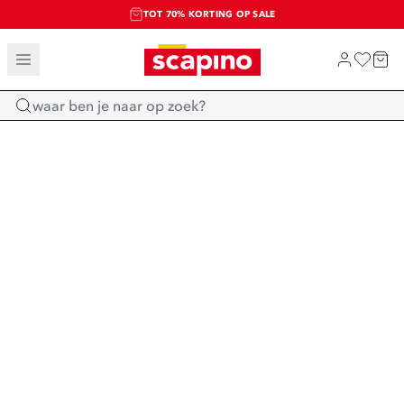
TOT 70% KORTING OP SALE
SALE: LAATSTE KANS!
SHOP NIEUW
Home