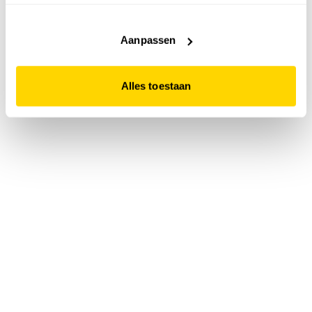
accepteert. Dit doe je door op "Alles toestaan" te klikken.
Liever geen cookies? Hou er dan rekening mee dat de
website niet optimaal functioneert.
Aanpassen
Alles toestaan