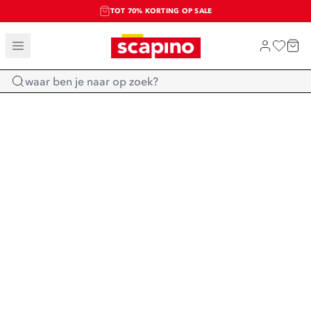
TOT 70% KORTING OP SALE
SALE: LAATSTE KANS!
SHOP NIEUW
Home