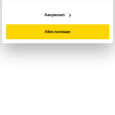
accepteert. Dit doe je door op "Alles toestaan" te klikken.
Liever geen cookies? Hou er dan rekening mee dat de
website niet optimaal functioneert.
Aanpassen
Alles toestaan