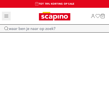
TOT 70% KORTING OP SALE
SALE: LAATSTE KANS!
SHOP NIEUW
Home