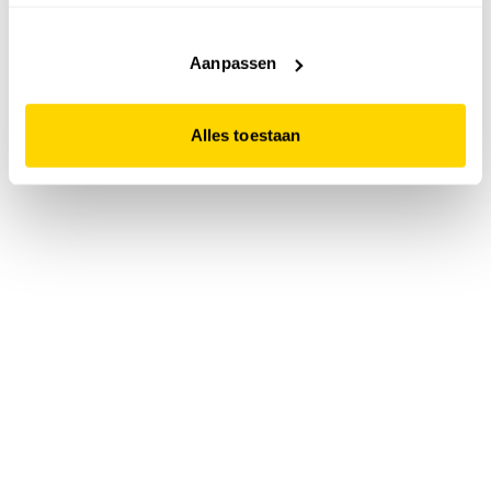
accepteert. Dit doe je door op "Alles toestaan" te klikken.
Liever geen cookies? Hou er dan rekening mee dat de
website niet optimaal functioneert.
Aanpassen
Alles toestaan