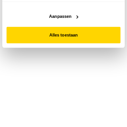
accepteert. Dit doe je door op "Alles toestaan" te klikken.
Liever geen cookies? Hou er dan rekening mee dat de
website niet optimaal functioneert.
Aanpassen
Alles toestaan