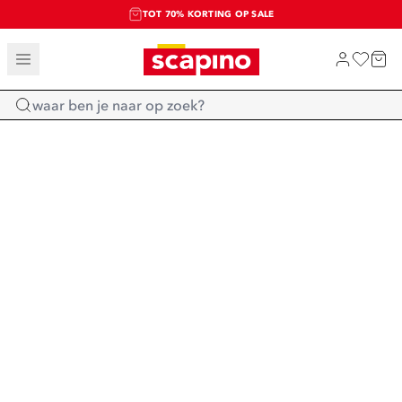
TOT 70% KORTING OP SALE
SALE: LAATSTE KANS!
SHOP NIEUW
Home