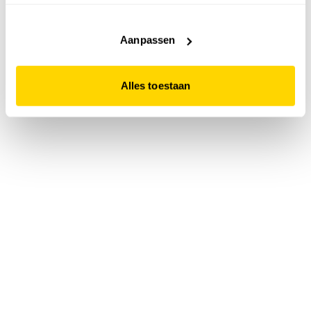
accepteert. Dit doe je door op "Alles toestaan" te klikken.
Liever geen cookies? Hou er dan rekening mee dat de
website niet optimaal functioneert.
Aanpassen
Alles toestaan