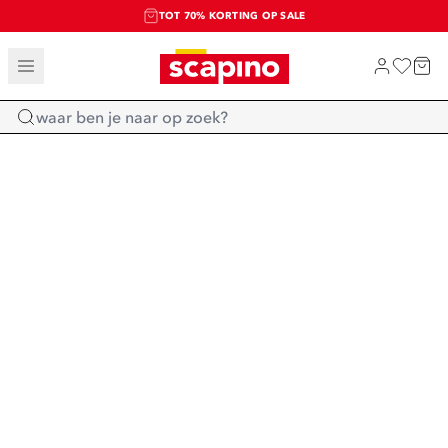
TOT 70% KORTING OP SALE
SALE: LAATSTE KANS!
SHOP NIEUW
Home