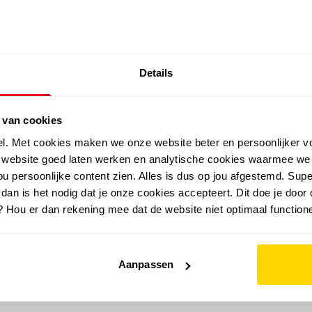
SALE: LAATSTE KANS!
Details
outdoor
zomer
merken
folder
sale
 van cookies
el. Met cookies maken we onze website beter en persoonlijker v
e website goed laten werken en analytische cookies waarmee we
u persoonlijke content zien. Alles is dus op jou afgestemd. Supe
 dan is het nodig dat je onze cookies accepteert. Dit doe je door 
? Hou er dan rekening mee dat de website niet optimaal functione
Aanpassen