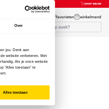
SHOP NIEUW
mijn account
favorieten
winkelmand
Over
oor jou. Denk aan
 de website verbeteren. Met
rhandig. Als je onze website
op "Alles toestaan" te
ert.
Alles toestaan