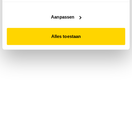
accepteert. Dit doe je door op "Alles toestaan" te klikken.
Liever geen cookies? Hou er dan rekening mee dat de
website niet optimaal functioneert.
Aanpassen
Alles toestaan