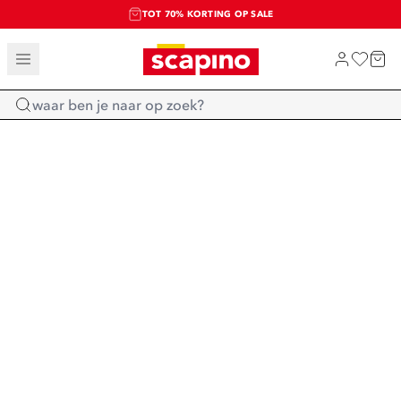
TOT 70% KORTING OP SALE
SALE: LAATSTE KANS!
SHOP NIEUW
Home