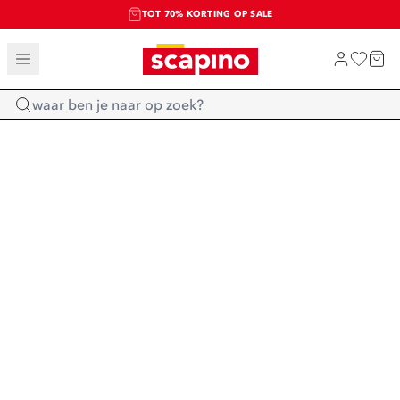
TOT 70% KORTING OP SALE
SALE: LAATSTE KANS!
SHOP NIEUW
Home