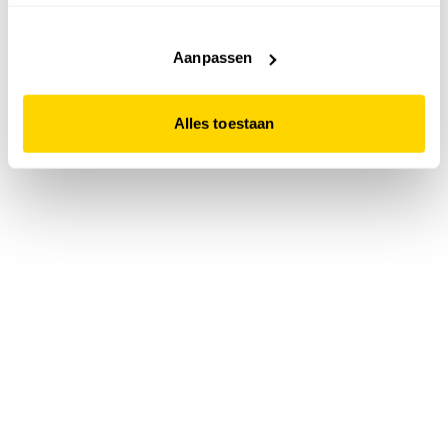
accepteert. Dit doe je door op "Alles toestaan" te klikken.
Liever geen cookies? Hou er dan rekening mee dat de
website niet optimaal functioneert.
Aanpassen
Alles toestaan