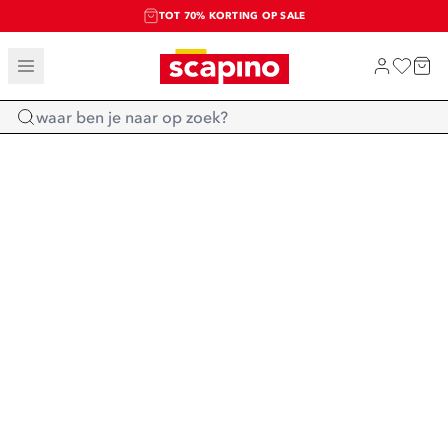
TOT 70% KORTING OP SALE
SALE: LAATSTE KANS!
SHOP NIEUW
Home