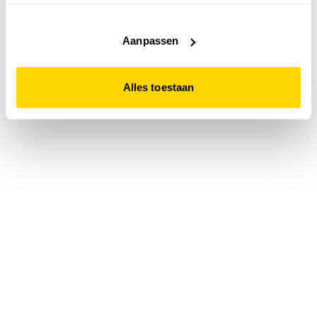
accepteert. Dit doe je door op "Alles toestaan" te klikken.
Liever geen cookies? Hou er dan rekening mee dat de
website niet optimaal functioneert.
Aanpassen
Alles toestaan