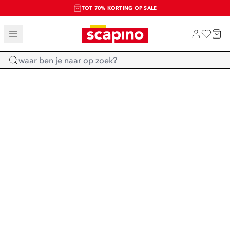
TOT 70% KORTING OP SALE
SALE: LAATSTE KANS!
SHOP NIEUW
Home