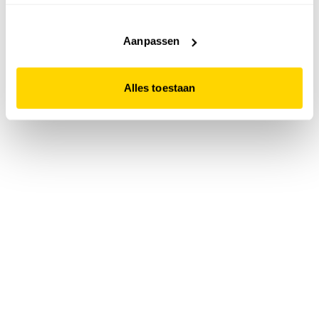
accepteert. Dit doe je door op "Alles toestaan" te klikken.
Liever geen cookies? Hou er dan rekening mee dat de
website niet optimaal functioneert.
Aanpassen
Alles toestaan